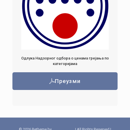
Одлука Надзорног одбора о ценама грејања по
категоријама
Преузми
© 2026 Betheme by
Muffin group
| All Rights Reserved |