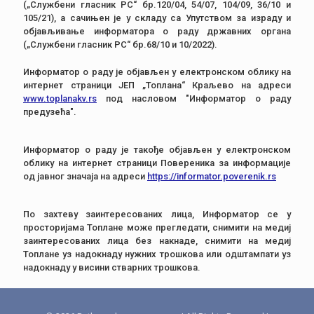
(„Службени гласник РС“ бр.120/04, 54/07, 104/09, 36/10 и
105/21), а сачињен је у складу са Упутством за израду и
објављивање информатора о раду државних органа
(„Службени гласник РС“ бр.68/10 и 10/2022).
Информатор о раду је објављен у електронском облику на
интернет страници ЈЕП „Топлана“ Краљево на адреси
www.toplanakv.rs
под насловом "Информатор о раду
предузећа".
Информатор о раду је такође објављен у електронском
облику на интернет страници Повереника за информације
од јавног значаја на адреси
https://informator.poverenik.rs
По захтеву заинтересованих лица, Информатор се у
просторијама Топлане може прегледати, снимити на медиј
заинтересованих лица без накнаде, снимити на медиј
Топлане уз надокнаду нужних трошкова или одштампати уз
надокнаду у висини стварних трошкова.