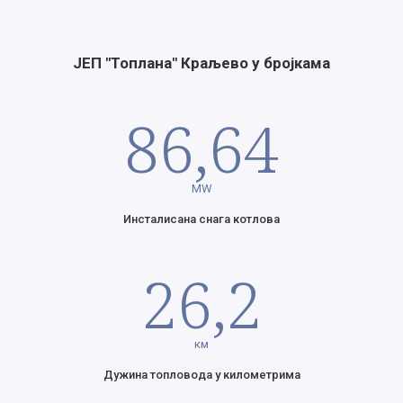
ЈЕП "Топлана" Краљево у бројкама
86,64
MW
Инсталисана снага котлова
26,2
км
Дужина топловода у километрима