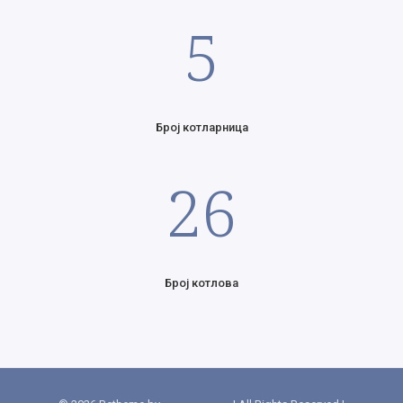
5
Број котларница
26
Број котлова