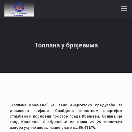
Топлана у бројевима
„Топлана Краљево“ је јавно енергетско предузеће за
даљинско грејање. Снабдева топлотном енергијом
стамбени и пословни простор града Краљева. Оснивач је
град Краљево. Снабдевање се врши из 26 топлотних
извора укупне инсталисане снаге од 86.41 МW.