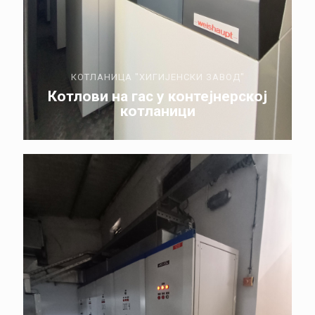
КОТЛАНИЦА "ХИГИЈЕНСКИ ЗАВОД"
Котлови на гас у контејнерској
котланици