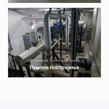
КОТЛАНИЦА "НОВА КОЛОНИЈА"
Пумпно постројење