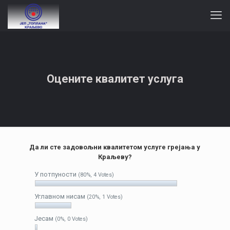
Оцените квалитет услуга
Да ли сте задовољни квалитетом услуге грејања у
Краљеву?
У потпуности
(80%, 4 Votes)
Углавном нисам
(20%, 1 Votes)
Јесам
(0%, 0 Votes)