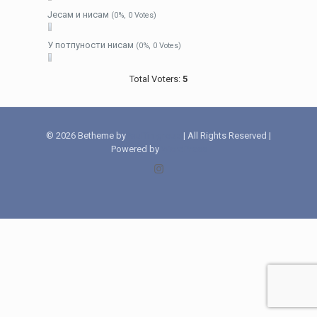
Јесам и нисам
(0%, 0 Votes)
У потпуности нисам
(0%, 0 Votes)
Total Voters:
5
© 2026 Betheme by
Muffin group
| All Rights Reserved |
Powered by
WordPress