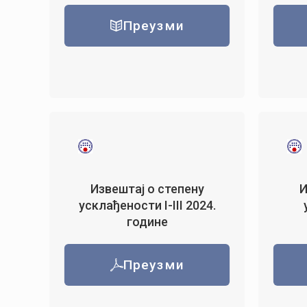
Преузми
Извештај о степену
И
усклађености I-III 2024.
године
Преузми