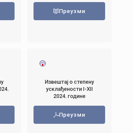
Преузми
ну
Извештај о степену
024.
усклађености I-XII
2024. године
Преузми