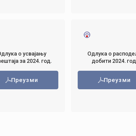
Одлука о усвајању
Одлука о расподе
ештаја за 2024. год.
добити 2024. год
Преузми
Преузми