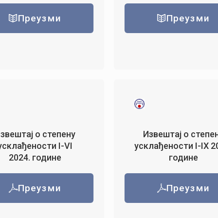
Преузми
Преузми
звештај о степену
Извештај о степе
усклађености I-VI
усклађености I-IX 2
2024. године
године
Преузми
Преузми