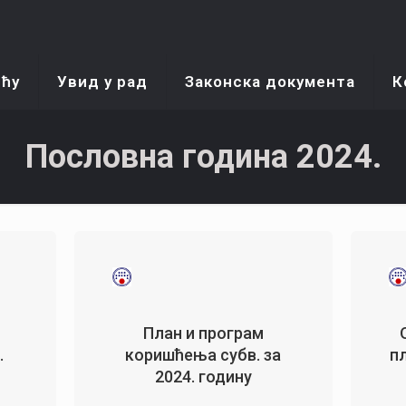
ећу
Увид у рад
Законска документа
К
Пословна година 2024.
План и програм
.
коришћења субв. за
п
2024. годину