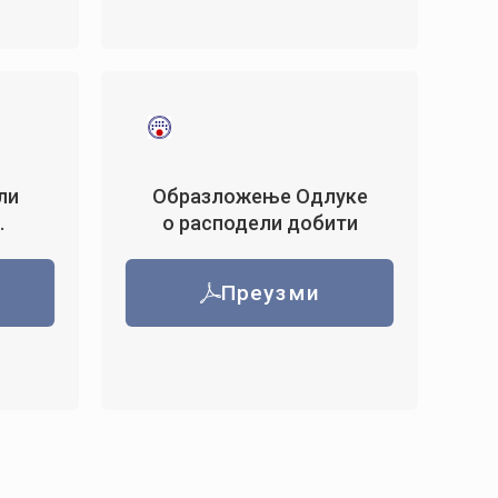
ли
Образложење Одлуке
.
о расподели добити
Преузми