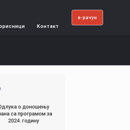
e-рачун
орисници
Контакт
Одлука о доношењу
лана са програмом за
2024. годину