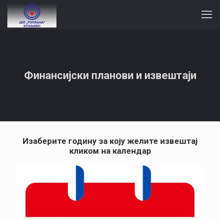
Финансијски планови и извештаји
Изаберите годину за коју желите извештај
кликом на календар